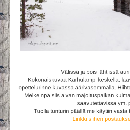
Välissä ja pois lähtiissä aur
Kokonaiskuvaa Karhulampi keskellä, laa
opettelurinne kuvassa äärivasemmalla. Hiiht
Melkeinpä siis aivan majoituspaikan kulmalt
saavutettavissa ym. p
Tuolla tunturin päällä me käytiin vasta 
Linkki siihen postauks