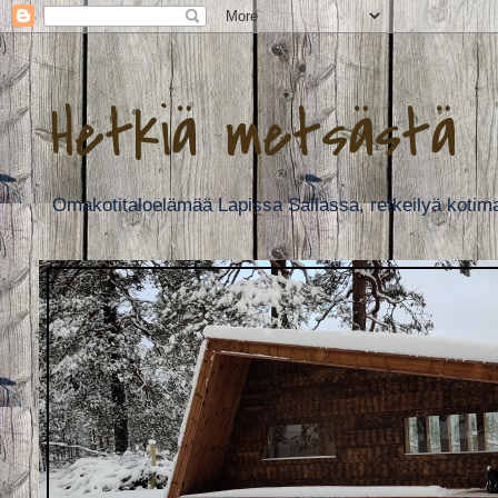
Hetkiä metsästä
Omakotitaloelämää Lapissa Sallassa, retkeilyä kotimaas