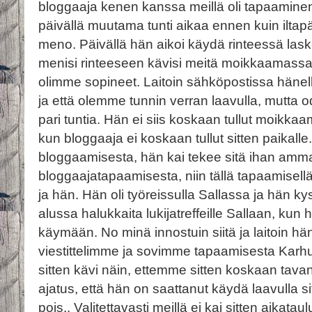
bloggaaja kenen kanssa meillä oli tapaaminen 
päivällä muutama tunti aikaa ennen kuin iltapäi
meno. Päivällä hän aikoi käydä rinteessä las
menisi rinteeseen kävisi meitä moikkaamass
olimme sopineet. Laitoin sähköpostissa hänell
ja että olemme tunnin verran laavulla, mutta 
pari tuntia. Hän ei siis koskaan tullut moikk
kun bloggaaja ei koskaan tullut sitten paikalle
bloggaamisesta, hän kai tekee sitä ihan amma
bloggaajatapaamisesta, niin tällä tapaamisellä 
ja hän. Hän oli työreissulla Sallassa ja hän k
alussa halukkaita lukijatreffeille Sallaan, kun
käymään. No minä innostuin siitä ja laitoin hä
viestittelimme ja sovimme tapaamisesta Karhu
sitten kävi näin, ettemme sitten koskaan tava
ajatus, että hän on saattanut käydä laavulla 
pois.. Valitettavasti meillä ei kai sitten aikat