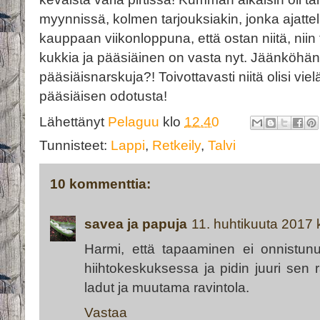
myynnissä, kolmen tarjouksiakin, jonka ajatte
kauppaan viikonloppuna, että ostan niitä, niin 
kukkia ja pääsiäinen on vasta nyt. Jäänköhä
pääsiäisnarskuja?! Toivottavasti niitä olisi vi
pääsiäisen odotusta!
Lähettänyt
Pelaguu
klo
12.40
Tunnisteet:
Lappi
,
Retkeily
,
Talvi
10 kommenttia:
savea ja papuja
11. huhtikuuta 2017 
Harmi, että tapaaminen ei onnistunu
hiihtokeskuksessa ja pidin juuri sen ra
ladut ja muutama ravintola.
Vastaa