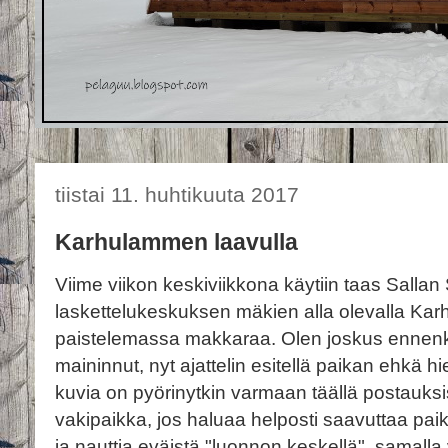
tiistai 11. huhtikuuta 2017
Karhulammen laavulla
Viime viikon keskiviikkona käytiin taas Sallan 
laskettelukeskuksen mäkien alla olevalla Ka
paistelemassa makkaraa. Olen joskus ennenki
maininnut, nyt ajattelin esitellä paikan ehkä 
kuvia on pyörinytkin varmaan täällä postauksiss
vakipaikka, jos haluaa helposti saavuttaa pai
ja nauttia eväistä "luonnon keskellä", samalla 