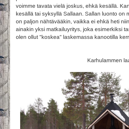
voimme tavata vielä joskus, ehkä kesällä. Ka
kesällä tai syksyllä Sallaan. Sallan luonto on m
on paljon nähtävääkin, vaikka ei ehkä heti niin a
ainakin yksi matkailuyritys, joka esimerkiksi t
olen ollut "koskea" laskemassa kanootilla ker
Karhulammen la