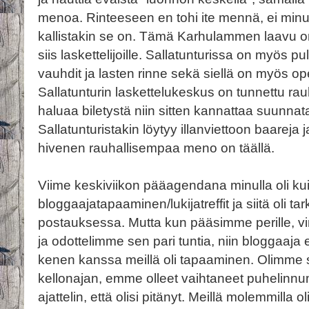
menoa. Rinteeseen en tohi ite mennä, ei minun p
kallistakin se on. Tämä Karhulammen laavu o
siis laskettelijoille. Sallatunturissa on myös 
vauhdit ja lasten rinne sekä siellä on myös ope
Sallatunturin laskettelukeskus on tunnettu rau
haluaa biletystä niin sitten kannattaa suunnat
Sallatunturistakin löytyy illanviettoon baareja j
hivenen rauhallisempaa meno on täällä.
Viime keskiviikon pääagendana minulla oli ku
bloggaajatapaaminen/lukijatreffit ja siitä oli tar
postauksessa. Mutta kun pääsimme perille, vi
ja odottelimme sen pari tuntia, niin bloggaaja
kenen kanssa meillä oli tapaaminen. Olimme
kellonajan, emme olleet vaihtaneet puhelinnume
ajattelin, että olisi pitänyt. Meillä molemmilla o