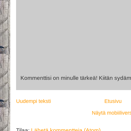
Kommenttisi on minulle tärkeä! Kiitän sydäm
Uudempi teksti
Etusivu
Näytä mobiiliver
Tilaa:
Lähetä kommentteja (Atom)