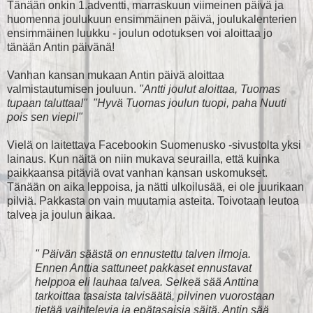
Tänään onkin 1.adventti, marraskuun viimeinen päivä ja
huomenna joulukuun ensimmäinen päivä, joulukalenterien
ensimmäinen luukku - joulun odotuksen voi aloittaa jo
tänään Antin päivänä!
Vanhan kansan mukaan Antin päivä aloittaa
valmistautumisen jouluun.
"Antti joulut aloittaa, Tuomas
tupaan taluttaa!"
"Hyvä Tuomas joulun tuopi, paha Nuuti
pois sen viepi!"
Vielä on laitettava Facebookin Suomenusko -sivustolta yksi
lainaus. Kun näitä on niin mukava seurailla, että kuinka
paikkaansa pitäviä ovat vanhan kansan uskomukset.
Tänään on aika leppoisa, ja nätti ulkoilusää, ei ole juurikaan
pilviä. Pakkasta on vain muutamia asteita. Toivotaan leutoa
talvea ja joulun aikaa.
" Päivän säästä on ennustettu talven ilmoja.
Ennen Anttia sattuneet pakkaset ennustavat
helppoa eli lauhaa talvea. Selkeä sää Anttina
tarkoittaa tasaista talvisäätä, pilvinen vuorostaan
tietää vaihtelevia ja epätasaisia säitä. Antin sää