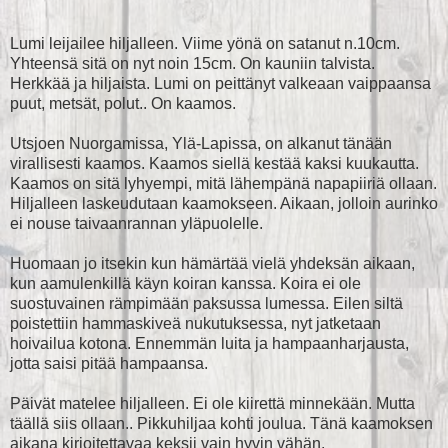
Lumi leijailee hiljalleen. Viime yönä on satanut n.10cm.
Yhteensä sitä on nyt noin 15cm. On kauniin talvista.
Herkkää ja hiljaista. Lumi on peittänyt valkeaan vaippaansa
puut, metsät, polut.. On kaamos.
Utsjoen Nuorgamissa, Ylä-Lapissa, on alkanut tänään
virallisesti kaamos. Kaamos siellä kestää kaksi kuukautta.
Kaamos on sitä lyhyempi, mitä lähempänä napapiiriä ollaan.
Hiljalleen laskeudutaan kaamokseen. Aikaan, jolloin aurinko
ei nouse taivaanrannan yläpuolelle.
Huomaan jo itsekin kun hämärtää vielä yhdeksän aikaan,
kun aamulenkillä käyn koiran kanssa. Koira ei ole
suostuvainen rämpimään paksussa lumessa. Eilen siltä
poistettiin hammaskiveä nukutuksessa, nyt jatketaan
hoivailua kotona. Ennemmän luita ja hampaanharjausta,
jotta saisi pitää hampaansa.
Päivät matelee hiljalleen. Ei ole kiirettä minnekään. Mutta
täällä siis ollaan.. Pikkuhiljaa kohti joulua. Tänä kaamoksen
aikana kirjoitettavaa keksii vain hyvin vähän.