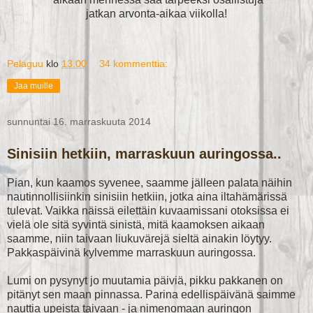
jatkan arvonta-aikaa viikolla!
Pelaguu
klo
13.00
34 kommenttia:
Jaa muille
sunnuntai 16. marraskuuta 2014
Sinisiin hetkiin, marraskuun auringossa..
Pian, kun kaamos syvenee, saamme jälleen palata näihin
nautinnollisiinkin sinisiin hetkiin, jotka aina iltahämärissä
tulevat. Vaikka näissä eilettäin kuvaamissani otoksissa ei
vielä ole sitä syvintä sinistä, mitä kaamoksen aikaan
saamme, niin taivaan liukuvärejä sieltä ainakin löytyy.
Pakkaspäivinä kylvemme marraskuun auringossa.
Lumi on pysynyt jo muutamia päiviä, pikku pakkanen on
pitänyt sen maan pinnassa. Parina edellispäivänä saimme
nauttia upeista taivaan - ja nimenomaan auringon