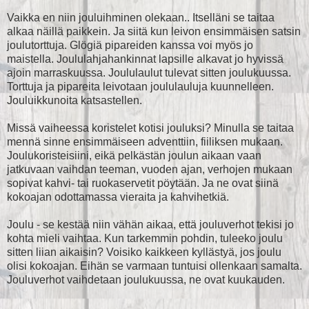
Vaikka en niin jouluihminen olekaan.. Itselläni se taitaa
alkaa näillä paikkein. Ja siitä kun leivon ensimmäisen satsin
joulutorttuja. Glögiä pipareiden kanssa voi myös jo
maistella. Joululahjahankinnat lapsille alkavat jo hyvissä
ajoin marraskuussa. Joululaulut tulevat sitten joulukuussa.
Torttuja ja pipareita leivotaan joululauluja kuunnelleen.
Jouluikkunoita katsastellen.
Missä vaiheessa koristelet kotisi jouluksi? Minulla se taitaa
mennä sinne ensimmäiseen adventtiin, fiiliksen mukaan.
Joulukoristeisiini, eikä pelkästän joulun aikaan vaan
jatkuvaan vaihdan teeman, vuoden ajan, verhojen mukaan
sopivat kahvi- tai ruokaservetit pöytään. Ja ne ovat siinä
kokoajan odottamassa vieraita ja kahvihetkiä.
Joulu - se kestää niin vähän aikaa, että jouluverhot tekisi jo
kohta mieli vaihtaa. Kun tarkemmin pohdin, tuleeko joulu
sitten liian aikaisin? Voisiko kaikkeen kyllästyä, jos joulu
olisi kokoajan. Eihän se varmaan tuntuisi ollenkaan samalta.
Jouluverhot vaihdetaan joulukuussa, ne ovat kuukauden.