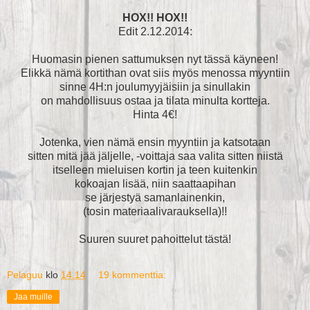
HOX!! HOX!!
Edit 2.12.2014:
Huomasin pienen sattumuksen nyt tässä käyneen!
Elikkä nämä kortithan ovat siis myös menossa myyntiin
sinne 4H:n joulumyyjäisiin ja sinullakin
on mahdollisuus ostaa ja tilata minulta kortteja.
Hinta 4€!
Jotenka, vien nämä ensin myyntiin ja katsotaan
sitten mitä jää jäljelle, -voittaja saa valita sitten niistä
itselleen mieluisen kortin ja teen kuitenkin
kokoajan lisää, niin saattaapihan
se järjestyä samanlainenkin,
(tosin materiaalivarauksella)!!
Suuren suuret pahoittelut tästä!
Pelaguu
klo
14.14
19 kommenttia:
Jaa muille