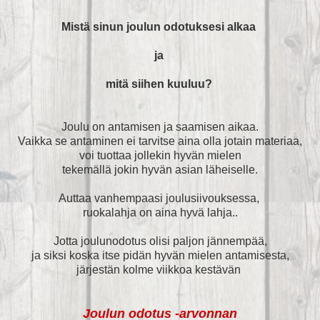
Mistä sinun joulun odotuksesi alkaa
ja
mitä siihen kuuluu?
Joulu on antamisen ja saamisen aikaa.
Vaikka se antaminen ei tarvitse aina olla jotain materiaa,
voi tuottaa jollekin hyvän mielen
tekemällä jokin hyvän asian läheiselle.
Auttaa vanhempaasi joulusiivouksessa,
ruokalahja on aina hyvä lahja..
Jotta joulunodotus olisi paljon jännempää,
ja siksi koska itse pidän hyvän mielen antamisesta,
järjestän kolme viikkoa kestävän
Joulun odotus -arvonnan