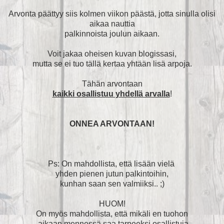
Arvonta päättyy siis kolmen viikon päästä, jotta sinulla olisi
aikaa nauttia
palkinnoista joulun aikaan.
Voit jakaa oheisen kuvan blogissasi,
mutta se ei tuo tällä kertaa yhtään lisä arpoja.
Tähän arvontaan
kaikki osallistuu yhdellä arvalla
!
ONNEA ARVONTAAN!
Ps: On mahdollista, että lisään vielä
yhden pienen jutun palkintoihin,
kunhan saan sen valmiiksi.. ;)
HUOM!
On myös mahdollista, että mikäli en tuohon
aikaan mennessä saa tarpeeksi osallistuja