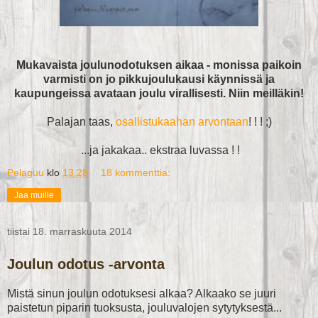
Mukavaista joulunodotuksen aikaa - monissa paikoin
varmisti on jo pikkujoulukausi käynnissä ja
kaupungeissa avataan joulu virallisesti. Niin meilläkin!
Palajan taas,
osallistukaahan arvontaan
! ! ! ;)
...ja jakakaa.. ekstraa luvassa ! !
Pelaguu
klo
13.28
18 kommenttia:
Jaa muille
tiistai 18. marraskuuta 2014
Joulun odotus -arvonta
Mistä sinun joulun odotuksesi alkaa? Alkaako se juuri
paistetun piparin tuoksusta, jouluvalojen sytytyksestä...