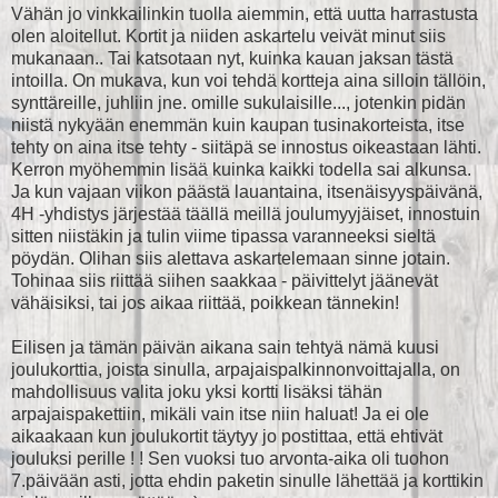
Vähän jo vinkkailinkin tuolla aiemmin, että uutta harrastusta
olen aloitellut. Kortit ja niiden askartelu veivät minut siis
mukanaan.. Tai katsotaan nyt, kuinka kauan jaksan tästä
intoilla. On mukava, kun voi tehdä kortteja aina silloin tällöin,
synttäreille, juhliin jne. omille sukulaisille..., jotenkin pidän
niistä nykyään enemmän kuin kaupan tusinakorteista, itse
tehty on aina itse tehty - siitäpä se innostus oikeastaan lähti.
Kerron myöhemmin lisää kuinka kaikki todella sai alkunsa.
Ja kun vajaan viikon päästä lauantaina, itsenäisyyspäivänä,
4H -yhdistys järjestää täällä meillä joulumyyjäiset, innostuin
sitten niistäkin ja tulin viime tipassa varanneeksi sieltä
pöydän. Olihan siis alettava askartelemaan sinne jotain.
Tohinaa siis riittää siihen saakkaa - päivittelyt jäänevät
vähäisiksi, tai jos aikaa riittää, poikkean tännekin!
Eilisen ja tämän päivän aikana sain tehtyä nämä kuusi
joulukorttia, joista sinulla, arpajaispalkinnonvoittajalla, on
mahdollisuus valita joku yksi kortti lisäksi tähän
arpajaispakettiin, mikäli vain itse niin haluat! Ja ei ole
aikaakaan kun joulukortit täytyy jo postittaa, että ehtivät
jouluksi perille ! ! Sen vuoksi tuo arvonta-aika oli tuohon
7.päivään asti, jotta ehdin paketin sinulle lähettää ja korttikin