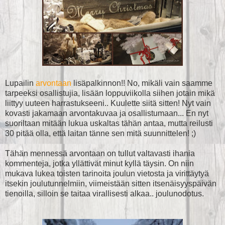
Lupailin
arvontaan
lisäpalkinnon!! No, mikäli vain saamme
tarpeeksi osallistujia, lisään loppuviikolla siihen jotain mikä
liittyy uuteen harrastukseeni.. Kuulette siitä sitten! Nyt vain
kovasti jakamaan arvontakuvaa ja osallistumaan... En nyt
suoriltaan mitään lukua uskaltas tähän antaa, mutta reilusti
30 pitää olla, että laitan tänne sen mitä suunnittelen! ;)
Tähän mennessä arvontaan on tullut valtavasti ihania
kommenteja, jotka yllättivät minut kyllä täysin. On niin
mukava lukea toisten tarinoita joulun vietosta ja virittäytyä
itsekin joulutunnelmiin, viimeistään sitten itsenäisyyspäivän
tienoilla, silloin se taitaa virallisesti alkaa.. joulunodotus.