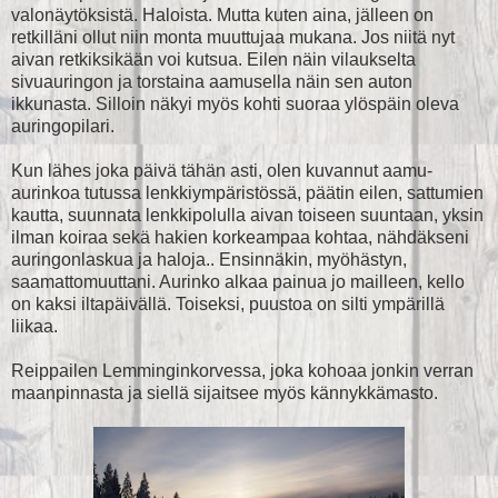
valonäytöksistä. Haloista. Mutta kuten aina, jälleen on
retkilläni ollut niin monta muuttujaa mukana. Jos niitä nyt
aivan retkiksikään voi kutsua. Eilen näin vilaukselta
sivuauringon ja torstaina aamusella näin sen auton
ikkunasta. Silloin näkyi myös kohti suoraa ylöspäin oleva
auringopilari.
Kun lähes joka päivä tähän asti, olen kuvannut aamu-
aurinkoa tutussa lenkkiympäristössä, päätin eilen, sattumien
kautta, suunnata lenkkipolulla aivan toiseen suuntaan, yksin
ilman koiraa sekä hakien korkeampaa kohtaa, nähdäkseni
auringonlaskua ja haloja.. Ensinnäkin, myöhästyn,
saamattomuuttani. Aurinko alkaa painua jo mailleen, kello
on kaksi iltapäivällä. Toiseksi, puustoa on silti ympärillä
liikaa.
Reippailen Lemminginkorvessa, joka kohoaa jonkin verran
maanpinnasta ja siellä sijaitsee myös kännykkämasto.