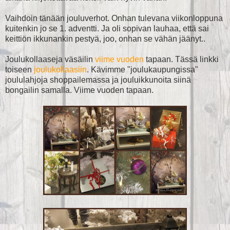
Vaihdoin tänään jouluverhot. Onhan tulevana viikonloppuna
kuitenkin jo se 1. adventti. Ja oli sopivan lauhaa, että sai
keittiön ikkunankin pestyä, joo, onhan se vähän jäänyt..
Joulukollaaseja väsäilin
viime vuoden
tapaan. Tässä linkki
toiseen
joulukollaasiin
. Kävimme "joulukaupungissa"
joululahjoja shoppailemassa ja jouluikkunoita siinä
bongailin samalla. Viime vuoden tapaan.