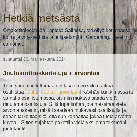
Hetkiä metsästä
Omakotitaloelämää Lapissa Sallassa, retkeilyä kotimaassa,
koiria ja yrityksellistä taiteilijaelämää.. Gardening, travelling,
camping..
sunnuntai 30. marraskuuta 2014
Joulukorttiaskarteluja + arvontaa
Tulin vain muistuttamaan, että vielä on viikko aikaa
osallistua
Joulun odotus -arvontaan
! Käyhän kurkkimassa ja
samalla osallistumassa, ois niin mukava saada vielä
muutama osallistuja. Sillä lupailinhan jotain ekstraa vielä
arvontapakettiin, mikäli saadaan mukavasti osallistujia ja
sehän tarkoittaa sitä, että sun kannattaa jakaa tuota arvonta
kuvaa... Sitten sujahtaa pakettiin vielä yksi oma tekemäni
joulukortti!