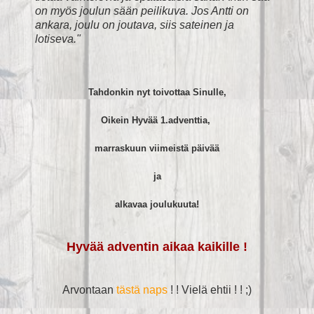
on myös joulun sään peilikuva. Jos Antti on
ankara, joulu on joutava, siis sateinen ja
lotiseva."
Tahdonkin nyt toivottaa Sinulle,
Oikein Hyvää 1.adventtia,
marraskuun viimeistä päivää
ja
alkavaa joulukuuta!
Hyvää adventin aikaa kaikille !
Arvontaan
tästä naps
! ! Vielä ehtii ! ! ;)