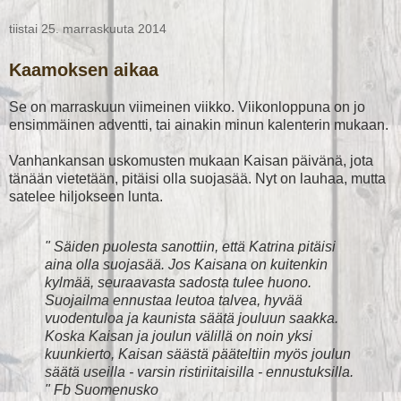
tiistai 25. marraskuuta 2014
Kaamoksen aikaa
Se on marraskuun viimeinen viikko. Viikonloppuna on jo
ensimmäinen adventti, tai ainakin minun kalenterin mukaan.
Vanhankansan uskomusten mukaan Kaisan päivänä, jota
tänään vietetään, pitäisi olla suojasää. Nyt on lauhaa, mutta
satelee hiljokseen lunta.
" Säiden puolesta sanottiin, että Katrina pitäisi
aina olla suojasää. Jos Kaisana on kuitenkin
kylmää, seuraavasta sadosta tulee huono.
Suojailma ennustaa leutoa talvea, hyvää
vuodentuloa ja kaunista säätä jouluun saakka.
Koska Kaisan ja joulun välillä on noin yksi
kuunkierto, Kaisan säästä pääteltiin myös joulun
säätä useilla - varsin ristiriitaisilla - ennustuksilla.
" Fb Suomenusko